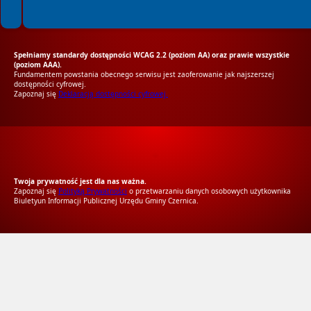
Spełniamy standardy dostępności WCAG 2.2 (poziom AA) oraz prawie wszystkie
(poziom AAA).
Fundamentem powstania obecnego serwisu jest zaoferowanie jak najszerszej
dostępności cyfrowej.
Zapoznaj się
Deklaracją dostępności cyfrowej.
RODO Zgodne
RODO przyjazne narzędzia
Twoja prywatność jest dla nas ważna.
Zapoznaj się
Polityką Prywatności
o przetwarzaniu danych osobowych użytkownika
Biuletyun Informacji Publicznej Urzędu Gminy Czernica.