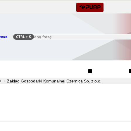
CTRL
+ K
rnica
Szukaj
Rada Seniorów Gminy Czernica
Sołectwa
y
Zakład Gospodarki Komunalnej Czernica Sp. z o.o.