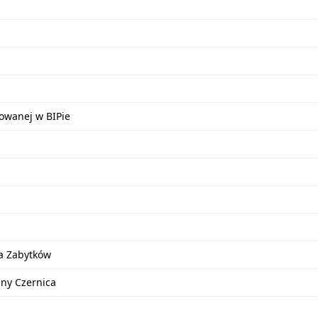
kowanej w BIPie
a Zabytków
iny Czernica