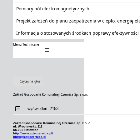
Pomiary pól elektromagnetycznych
Projekt założeń do planu zaopatrzenia w ciepło, energię e
Informacja o stosowanych środkach poprawy efektywności 
Menu Techniczne
Czytaj na głos
Zakład Gospodarki Komunalnej Czernica Sp. z o.o.
wyświetleń:
2153
Zakład Gospodarki Komunalnej Czernica sp. z o. o.
ul. Wrocławska 111
55-003 Ratowice
http://www.zgkczernica.pl/
biuro@zgkczernica.pl