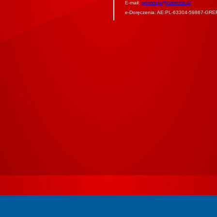
E-mail:
promocja@czernica.pl
e-Doręczenia: AE:PL-63304-59867-GRE
W3C