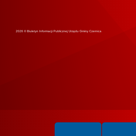
2026 © Biuletyn Informacji Publicznej Urzędu Gminy Czernica
Spełniamy standardy WCAG 2.2
Spełniamy standardy 