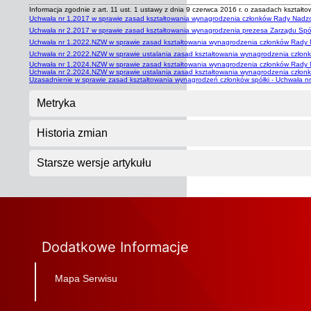
Informacja zgodnie z art. 11 ust. 1 ustawy z dnia 9 czerwca 2016 r. o zasadach kształt
Uchwała nr 1.2017 w sprawie zasad kształtowania wynagrodzenia członków Rady Nadzo
Uchwała nr 2.2017 w sprawie zasad kształtowania wynagrodzenia prezesa Zarządu Spół
Uchwała nr 1.2022.NZW w sprawie zasad kształtowania wynagrodzenia członków Rady
Uchwała nr 2.2022.NZW w sprawie ustalania zasad kształtowania wynagrodzenia członk
Uchwała nr 1.2024.NZW w sprawie zasad kształtowania wynagrodzenia członków Rady 
Uchwała nr 2.2024.NZW w sprawie ustalania zasad kształtowania wynagrodzenia człon
Uzasadnienie w sprawie zasad kształtowania wynagrodzeń członków spółki - Uchwała
Metryka
Historia zmian
Starsze wersje artykułu
Dodatkowe Informacje
Mapa Serwisu