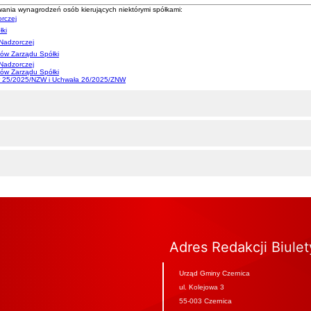
owania wynagrodzeń osób kierujących niektórymi spółkami:
rczej
ki
 Nadzorczej
ów Zarządu Spółki
Nadzorczej
ków Zarządu Spółki
 nr 25/2025/NZW i Uchwała 26/2025/ZNW
Adres Redakcji Biule
Urząd Gminy Czernica
ul. Kolejowa 3
55-003 Czernica