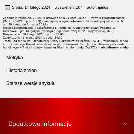
Środa, 14 lutego 2024
wyświetleń:
107
autor:
ijanus
Zgodnie z treścią art. 22 ust. 5 ustawy z dnia 24 lipca 2015r. – Prawo o zgromadzeniach
(Dz. U. z 2022 r. poz. 1389) informujemy o zgromadzeniach, które odbędą się w dniach
od 20 lutego do 1 marca 2024 r.
Miejsce zgromadzenia i zakończenia : rondo im. Ochotniczej Straży Pożarnej w
Kiełczówku gm. Długołęka ( w ciągu drogi powiatowej 1922 i wojewódzkiej 372)
Rozpoczęcie: 20 lutego 2024 r. godz. 05:00
Zakończenie: 1 marca 2024 r. godz. 24:00
Trasa: od ronda im. Ochotniczej Straży Pożarnej w Kiełczówku DW 372 w kierunku ronda
im. Ks. Jerzego Popiełuszki i dalej DW 455 w kierunku Łan (rondo Ułańskie przy centrum
handlowym N-Park) i dalej w kierunku Siechnic do ronda (DW372) –
oba kierunki ruchu
Metryka
Historia zmian
Starsze wersje artykułu
Dodatkowe Informacje