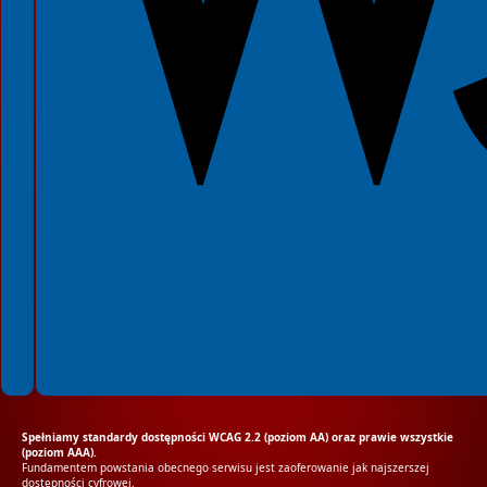
Spełniamy standardy dostępności WCAG 2.2 (poziom AA) oraz prawie wszystkie
(poziom AAA).
Fundamentem powstania obecnego serwisu jest zaoferowanie jak najszerszej
dostępności cyfrowej.