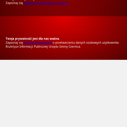
Zapoznaj się
Deklaracją dostępności cyfrowej.
RODO Zgodne
RODO przyjazne narzędzia
Twoja prywatność jest dla nas ważna.
Zapoznaj się
Polityką Prywatności
o przetwarzaniu danych osobowych użytkownika
Biuletyun Informacji Publicznej Urzędu Gminy Czernica.