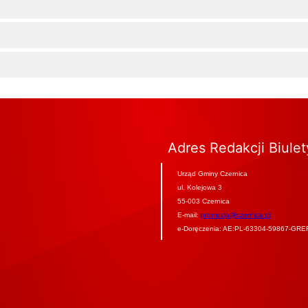
Adres Redakcji Biule
Urząd Gminy Czernica
ul. Kolejowa 3
55-003 Czernica
E-mail:
promocja@czernica.pl
e-Doręczenia: AE:PL-63304-59867-GRE