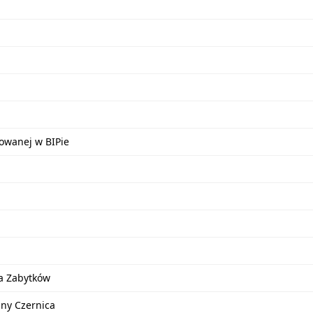
kowanej w BIPie
a Zabytków
iny Czernica