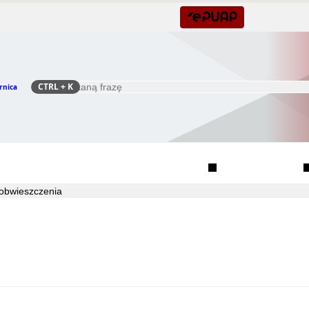
CTRL
+ K
rnica
Szukaj
Rada Seniorów Gminy Czernica
Sołectwa
obwieszczenia