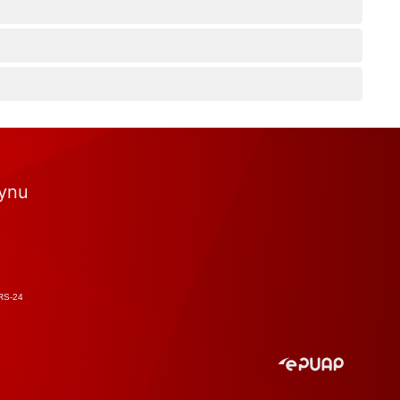
tynu
RS-24