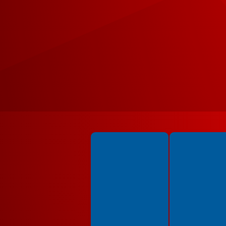
Spełniamy standardy WCAG 2.2
Spełniamy standardy 