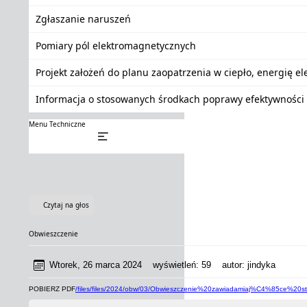
Zgłaszanie naruszeń
Pomiary pól elektromagnetycznych
Projekt założeń do planu zaopatrzenia w ciepło, energię e
Informacja o stosowanych środkach poprawy efektywności 
Menu Techniczne
Czytaj na głos
Obwieszczenie
Wtorek, 26 marca 2024
wyświetleń:
59
autor:
jindyka
POBIERZ PDF
/files/files/2024/obw/03/Obwieszczenie%20zawiadamiaj%C4%85ce%2