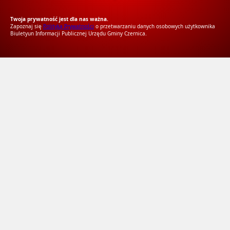
RODO Zgodne
RODO przyjazne narzędzia
Twoja prywatność jest dla nas ważna.
Zapoznaj się
Polityką Prywatności
o przetwarzaniu danych osobowych użytkownika
Biuletyun Informacji Publicznej Urzędu Gminy Czernica.