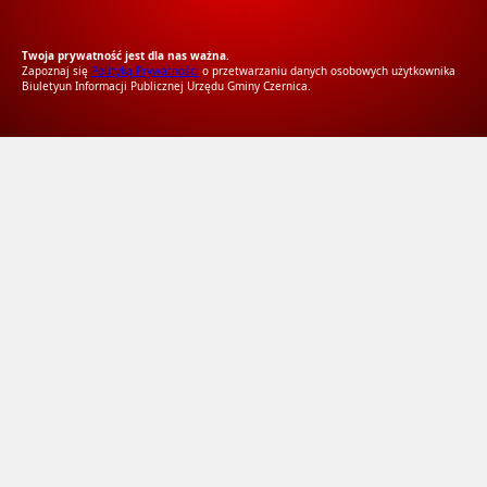
RODO Zgodne
RODO przyjazne narzędzia
Twoja prywatność jest dla nas ważna.
Zapoznaj się
Polityką Prywatności
o przetwarzaniu danych osobowych użytkownika
Biuletyun Informacji Publicznej Urzędu Gminy Czernica.