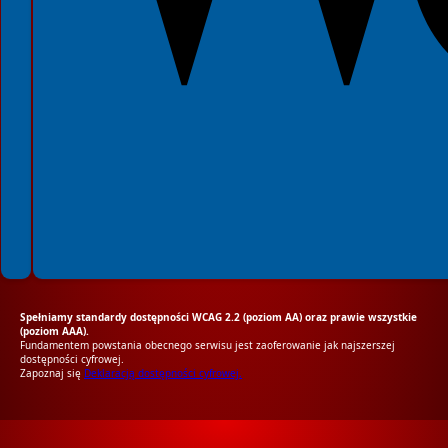
Spełniamy standardy dostępności WCAG 2.2 (poziom AA) oraz prawie wszystkie
(poziom AAA).
Fundamentem powstania obecnego serwisu jest zaoferowanie jak najszerszej
dostępności cyfrowej.
Zapoznaj się
Deklaracją dostępności cyfrowej.