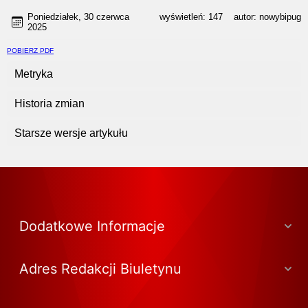
Poniedziałek, 30 czerwca
wyświetleń:
147
autor:
nowybipug
2025
POBIERZ PDF
Metryka
Historia zmian
Starsze wersje artykułu
Dodatkowe Informacje
Adres Redakcji Biuletynu