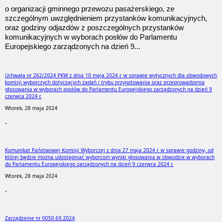
o organizacji gminnego przewozu pasażerskiego, ze
szczególnym uwzględnieniem przystanków komunikacyjnych,
oraz godziny odjazdów z poszczególnych przystanków
komunikacyjnych w wyborach posłów do Parlamentu
Europejskiego zarządzonych na dzień 9...
Uchwała nr 262/2024 PKW z dnia 10 maja 2024 r. w sprawie wytycznych dla obwodowych
komisji wyborczych dotyczących zadań i trybu przygotowania oraz przeprowadzenia
głosowania w wyborach posłów do Parlamentu Europejskiego zarządzonych na dzień 9
czerwca 2024 r.
Wtorek, 28 maja 2024
.
Komunikat Państwowej Komisji Wyborczej z dnia 27 maja 2024 r. w sprawie godziny, od
której będzie można udostępniać wyborcom wyniki głosowania w obwodzie w wyborach
do Parlamentu Europejskiego zarządzonych na dzień 9 czerwca 2024 r.
Wtorek, 28 maja 2024
.
Zarządzenie nr 0050.69.2024