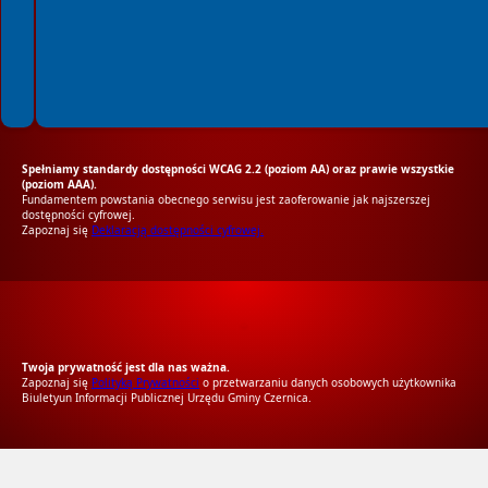
Spełniamy standardy dostępności WCAG 2.2 (poziom AA) oraz prawie wszystkie
(poziom AAA).
Fundamentem powstania obecnego serwisu jest zaoferowanie jak najszerszej
dostępności cyfrowej.
Zapoznaj się
Deklaracją dostępności cyfrowej.
RODO Zgodne
RODO przyjazne narzędzia
Twoja prywatność jest dla nas ważna.
Zapoznaj się
Polityką Prywatności
o przetwarzaniu danych osobowych użytkownika
Biuletyun Informacji Publicznej Urzędu Gminy Czernica.