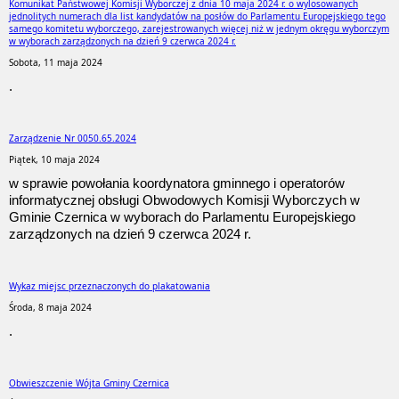
Komunikat Państwowej Komisji Wyborczej z dnia 10 maja 2024 r. o wylosowanych
jednolitych numerach dla list kandydatów na posłów do Parlamentu Europejskiego tego
samego komitetu wyborczego, zarejestrowanych więcej niż w jednym okręgu wyborczym
w wyborach zarządzonych na dzień 9 czerwca 2024 r.
Sobota, 11 maja 2024
.
Zarządzenie Nr 0050.65.2024
Piątek, 10 maja 2024
w sprawie powołania koordynatora gminnego i operatorów
informatycznej obsługi Obwodowych Komisji Wyborczych w
Gminie Czernica w wyborach do Parlamentu Europejskiego
zarządzonych na dzień 9 czerwca 2024 r.
Wykaz miejsc przeznaczonych do plakatowania
Środa, 8 maja 2024
.
Obwieszczenie Wójta Gminy Czernica