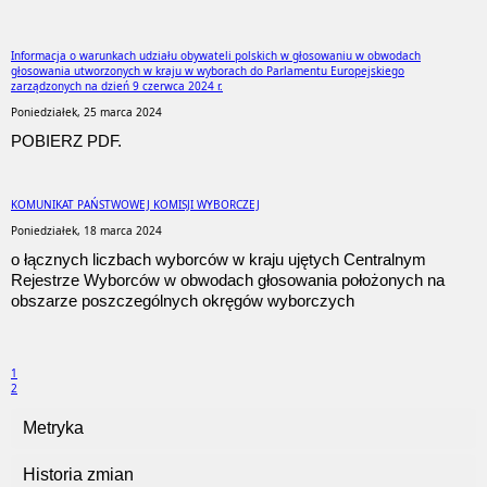
Informacja o warunkach udziału obywateli polskich w głosowaniu w obwodach
głosowania utworzonych w kraju w wyborach do Parlamentu Europejskiego
zarządzonych na dzień 9 czerwca 2024 r.
Poniedziałek, 25 marca 2024
POBIERZ PDF.
KOMUNIKAT PAŃSTWOWEJ KOMISJI WYBORCZEJ
Poniedziałek, 18 marca 2024
o łącznych liczbach wyborców w kraju ujętych Centralnym
Rejestrze Wyborców w obwodach głosowania położonych na
obszarze poszczególnych okręgów wyborczych
1
2
Metryka
Historia zmian