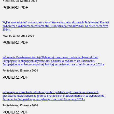
Niedziela, 28 kwietnia 2024
POBIERZ PDF.
Wykaz zawiadomień o utworzeniu komitetu wyborczego złożonych Państwowej Komisji
Wyborczej z wyborami do Parlamentu Europejskiego zarządzonymi na dzień 9 czerwca
2024 r.
Wtorek, 23 kwietnia 2024
POBIERZ PDF.
Informacja Państwowej Komisji Wyborczej o warunkach udziału obywateli Unii
Europejskiej niebędących obywatelami polskimi w wyborach do Parlamentu
Europejskiego w Rzeczypospolitej Polskiej zarządzonych na dzień 9 czerwca 2024 r.
Poniedziałek, 25 marca 2024
POBIERZ PDF.
Informacja o warunkach udziału obywateli polskich w głosowaniu w obwodach
głosowania utworzonych za granicą i na polskich statkach morskich w wyborach do
Parlamentu Europejskiego zarządzonych na dzień 9 czerwca 2024 r.
Poniedziałek, 25 marca 2024
POBIERZ PDF