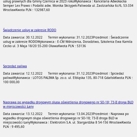
usług prawnych dla Gminy Czernica w 2023 roku
Wykonawca : Kancelaria Adwokacka
Semper Lex Prawo i Podatki adw. Monika Skrzypek-Paliwoda ul. Zaolziańska 6c/6, 53-334
Wrocław
Kwota PLN : 132987,60
Świadczenie usług w zakresie RODO
Data zawarcia: 30.12.2022
Termin wykonania: 31.12.2023
Przedmiot : Świadczenie
usług w zakresie RODO
Wykonawca : E-CM Wdrożenia, Doradztwo, Szkolenia Ewa Kamila
Cecko ul. 3 Maja 18/20 55-200 Oława
Kwota PLN : 53136
Sprzedaż paliwa
Data zawarcia: 12.12.2022
Termin wykonania: 31.12.2023
Przedmiot : Sprzedaż
paliwa
Wykonawca : LOTOS PALIWA Sp. zo.o. ul. Elbląska 135, 80-718 Gdańsk
Kwota PLN :
100 000,00
Naprawa po wypadku drogowym słupa oświetlenia drogowego nr SO-18; 73-II droga BŁD
w miejscowości Łany
Data zawarcia: 13.12.2022
Termin wykonania: 13.04.2023
Przedmiot : Naprawa po
wypadku drogowym słupa oświetlenia drogowego nr SO-18; 73-II droga BŁD w
miejscowości Łany
Wykonawca : Elektrotim S.A. ul. Stargardzka 8 54-156 Wrocław
Kwota
PLN : 9 495,60