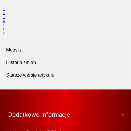
1
2
3
4
5
6
7
Metryka
Historia zmian
Starsze wersje artykułu
Dodatkowe Informacje