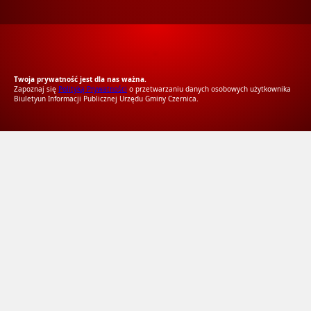
RODO Zgodne
RODO przyjazne narzędzia
Twoja prywatność jest dla nas ważna.
Zapoznaj się
Polityką Prywatności
o przetwarzaniu danych osobowych użytkownika
Biuletyun Informacji Publicznej Urzędu Gminy Czernica.