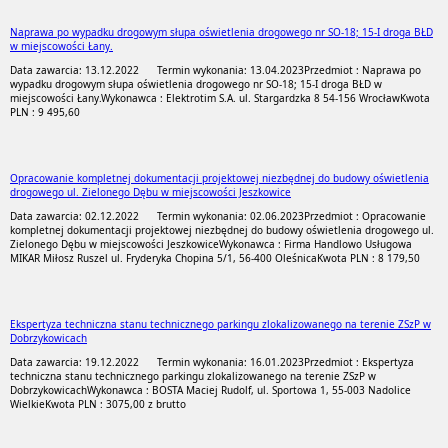
Naprawa po wypadku drogowym słupa oświetlenia drogowego nr SO-18; 15-I droga BŁD
w miejscowości Łany.
Data zawarcia: 13.12.2022
Termin wykonania: 13.04.2023
Przedmiot : Naprawa po
wypadku drogowym słupa oświetlenia drogowego nr SO-18; 15-I droga BŁD w
miejscowości Łany.
Wykonawca : Elektrotim S.A. ul. Stargardzka 8 54-156 Wrocław
Kwota
PLN : 9 495,60
Opracowanie kompletnej dokumentacji projektowej niezbędnej do budowy oświetlenia
drogowego ul. Zielonego Dębu w miejscowości Jeszkowice
Data zawarcia: 02.12.2022
Termin wykonania: 02.06.2023
Przedmiot : Opracowanie
kompletnej dokumentacji projektowej niezbędnej do budowy oświetlenia drogowego ul.
Zielonego Dębu w miejscowości Jeszkowice
Wykonawca : Firma Handlowo Usługowa
MIKAR Miłosz Ruszel ul. Fryderyka Chopina 5/1, 56-400 Oleśnica
Kwota PLN : 8 179,50
Ekspertyza techniczna stanu technicznego parkingu zlokalizowanego na terenie ZSzP w
Dobrzykowicach
Data zawarcia: 19.12.2022
Termin wykonania: 16.01.2023
Przedmiot : Ekspertyza
techniczna stanu technicznego parkingu zlokalizowanego na terenie ZSzP w
Dobrzykowicach
Wykonawca : BOSTA Maciej Rudolf, ul. Sportowa 1, 55-003 Nadolice
Wielkie
Kwota PLN : 3075,00 z brutto