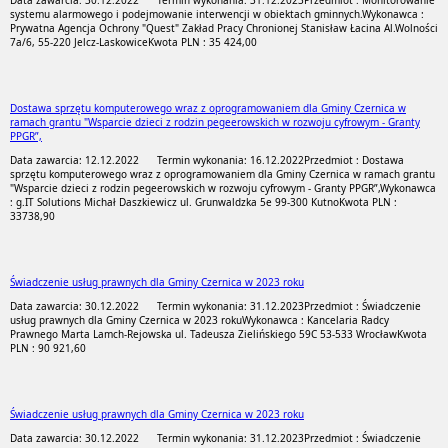
Data zawarcia: 30.12.2022
Termin wykonania: 31.12.2023
Przedmiot : Monitorowanie
systemu alarmowego i podejmowanie interwencji w obiektach gminnych.
Wykonawca :
Prywatna Agencja Ochrony "Quest" Zakład Pracy Chronionej Stanisław Łacina Al.Wolności
7a/6, 55-220 Jelcz-Laskowice
Kwota PLN : 35 424,00
Dostawa sprzętu komputerowego wraz z oprogramowaniem dla Gminy Czernica w
ramach grantu "Wsparcie dzieci z rodzin pegeerowskich w rozwoju cyfrowym - Granty
PPGR”,
Data zawarcia: 12.12.2022
Termin wykonania: 16.12.2022
Przedmiot : Dostawa
sprzętu komputerowego wraz z oprogramowaniem dla Gminy Czernica w ramach grantu
"Wsparcie dzieci z rodzin pegeerowskich w rozwoju cyfrowym - Granty PPGR”,
Wykonawca
: g.IT Solutions Michał Daszkiewicz ul. Grunwaldzka 5e 99-300 Kutno
Kwota PLN :
33738,90
Świadczenie usług prawnych dla Gminy Czernica w 2023 roku
Data zawarcia: 30.12.2022
Termin wykonania: 31.12.2023
Przedmiot : Świadczenie
usług prawnych dla Gminy Czernica w 2023 roku
Wykonawca : Kancelaria Radcy
Prawnego Marta Lamch-Rejowska ul. Tadeusza Zielińskiego 59C 53-533 Wrocław
Kwota
PLN : 90 921,60
Świadczenie usług prawnych dla Gminy Czernica w 2023 roku
Data zawarcia: 30.12.2022
Termin wykonania: 31.12.2023
Przedmiot : Świadczenie