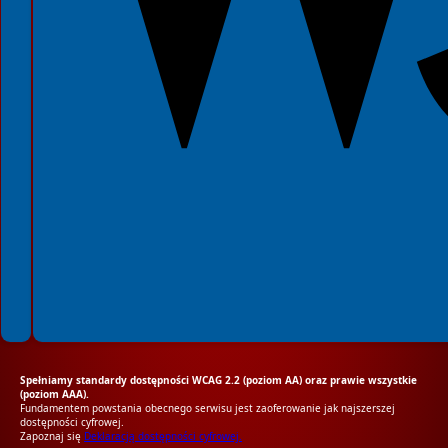
Spełniamy standardy dostępności WCAG 2.2 (poziom AA) oraz prawie wszystkie
(poziom AAA).
Fundamentem powstania obecnego serwisu jest zaoferowanie jak najszerszej
dostępności cyfrowej.
Zapoznaj się
Deklaracją dostępności cyfrowej.