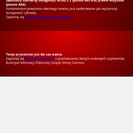
Spełniamy standardy dostępności WCAG 2.2 (poziom AA) oraz prawie wszystkie
(poziom AAA).
Fundamentem powstania obecnego serwisu jest zaoferowanie jak najszerszej
dostępności cyfrowej.
Zapoznaj się
Deklaracją dostępności cyfrowej.
RODO Zgodne
RODO przyjazne narzędzia
Twoja prywatność jest dla nas ważna.
Zapoznaj się
Polityką Prywatności
o przetwarzaniu danych osobowych użytkownika
Biuletyun Informacji Publicznej Urzędu Gminy Czernica.