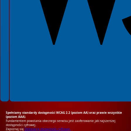
Spełniamy standardy dostępności WCAG 2.2 (poziom AA) oraz prawie wszystkie
(poziom AAA).
Fundamentem powstania obecnego serwisu jest zaoferowanie jak najszerszej
dostępności cyfrowej.
Zapoznaj się
Deklaracją dostępności cyfrowej.