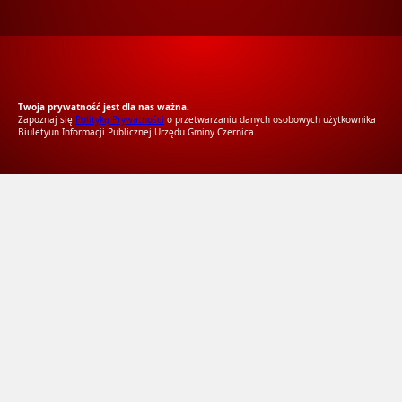
RODO Zgodne
RODO przyjazne narzędzia
Twoja prywatność jest dla nas ważna.
Zapoznaj się
Polityką Prywatności
o przetwarzaniu danych osobowych użytkownika
Biuletyun Informacji Publicznej Urzędu Gminy Czernica.