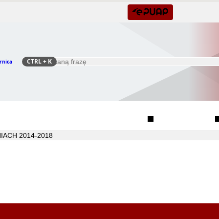
CTRL
+ K
rnica
Szukaj
Rada Seniorów Gminy Czernica
Sołectwa
IACH 2014-2018