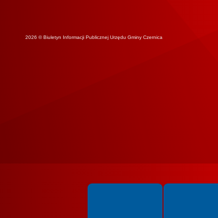
2026 © Biuletyn Informacji Publicznej Urzędu Gminy Czernica
Spełniamy standardy WCAG 2.2
Spełniamy standardy 