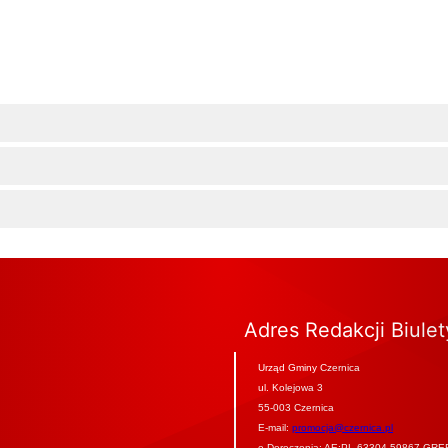
Adres Redakcji Biule
Urząd Gminy Czernica
ul. Kolejowa 3
55-003 Czernica
E-mail:
promocja@czernica.pl
e-Doręczenia: AE:PL-63304-59867-GRE