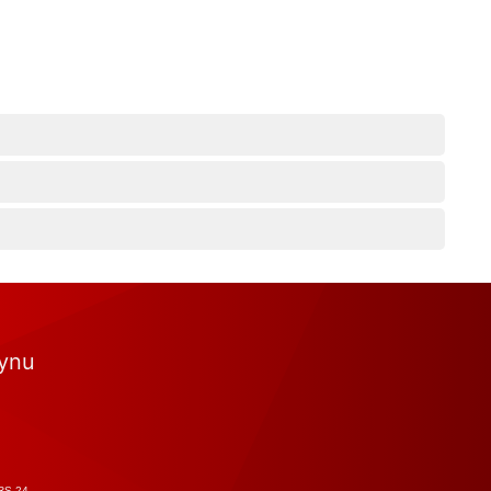
tynu
RS-24