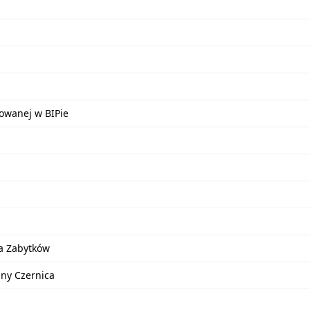
kowanej w BIPie
a Zabytków
iny Czernica