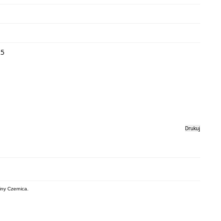
25
Drukuj
iny Czernica.