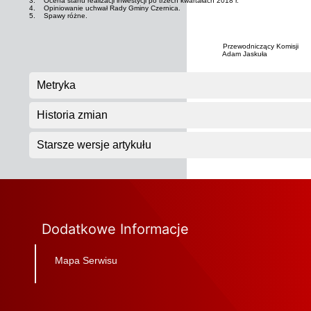
3. Ocena stanu realizacji inwestycji po trzech kwartałach 2018 r.
4. Opiniowanie uchwał Rady Gminy Czernica.
5. Spawy różne.
Przewodniczący Komisji
Adam Jaskuła
Metryka
Historia zmian
Starsze wersje artykułu
Dodatkowe Informacje
Mapa Serwisu