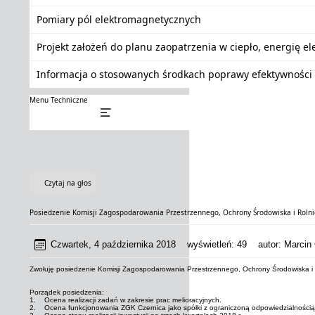
Pomiary pól elektromagnetycznych
Projekt założeń do planu zaopatrzenia w ciepło, energię e
Informacja o stosowanych środkach poprawy efektywności 
Menu Techniczne
Czytaj na głos
Posiedzenie Komisji Zagospodarowania Przestrzennego, Ochrony Środowiska i Roln
Czwartek, 4 października 2018
wyświetleń:
49
autor:
Marcin 
Zwołuję posiedzenie Komisji Zagospodarowania Przestrzennego, Ochrony Środowiska i Ro
Porządek posiedzenia:
1. Ocena realizacji zadań w zakresie prac melioracyjnych.
2. Ocena funkcjonowania ZGK Czernica jako spółki z ograniczoną odpowiedzialnością