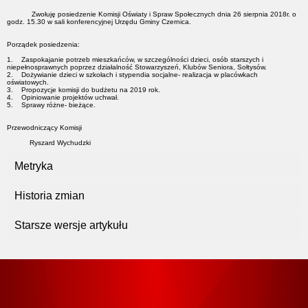
Zwołuję posiedzenie Komisji Oświaty i Spraw Społecznych dnia 26 sierpnia 2018r. o
godz. 15.30 w sali konferencyjnej Urzędu Gminy Czernica.
Porządek posiedzenia:
1. Zaspokajanie potrzeb mieszkańców, w szczególności dzieci, osób starszych i
niepełnosprawnych poprzez działalność Stowarzyszeń, Klubów Seniora, Sołtysów.
2. Dożywianie dzieci w szkołach i stypendia socjalne- realizacja w placówkach
oświatowych.
3. Propozycje komisji do budżetu na 2019 rok.
4. Opiniowanie projektów uchwał.
5. Sprawy różne- bieżące.
Przewodniczący Komisji
Ryszard Wychudzki
Metryka
Historia zmian
Starsze wersje artykułu