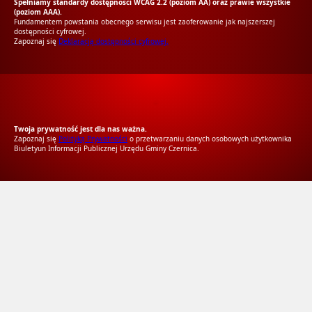
Spełniamy standardy dostępności WCAG 2.2 (poziom AA) oraz prawie wszystkie
(poziom AAA).
Fundamentem powstania obecnego serwisu jest zaoferowanie jak najszerszej
dostępności cyfrowej.
Zapoznaj się
Deklaracją dostępności cyfrowej.
RODO Zgodne
RODO przyjazne narzędzia
Twoja prywatność jest dla nas ważna.
Zapoznaj się
Polityką Prywatności
o przetwarzaniu danych osobowych użytkownika
Biuletyun Informacji Publicznej Urzędu Gminy Czernica.