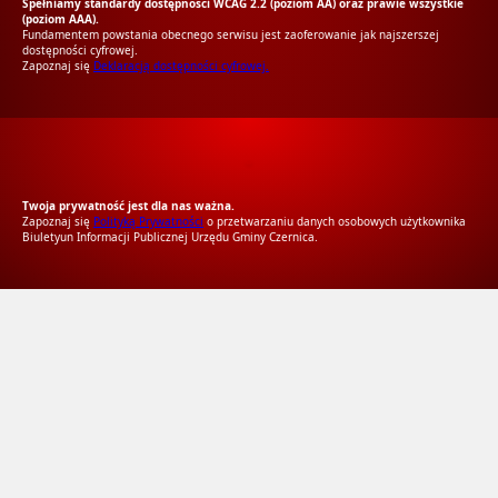
Spełniamy standardy dostępności WCAG 2.2 (poziom AA) oraz prawie wszystkie
(poziom AAA).
Fundamentem powstania obecnego serwisu jest zaoferowanie jak najszerszej
dostępności cyfrowej.
Zapoznaj się
Deklaracją dostępności cyfrowej.
RODO Zgodne
RODO przyjazne narzędzia
Twoja prywatność jest dla nas ważna.
Zapoznaj się
Polityką Prywatności
o przetwarzaniu danych osobowych użytkownika
Biuletyun Informacji Publicznej Urzędu Gminy Czernica.