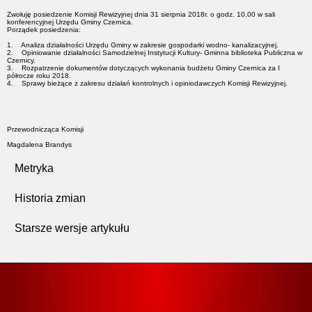
Zwołuję posiedzenie Komisji Rewizyjnej dnia 31 sierpnia 2018r. o godz. 10.00 w sali
konferencyjnej Urzędu Gminy Czernica.
Porządek posiedzenia:
1. Analiza działalności Urzędu Gminy w zakresie gospodarki wodno- kanalizacyjnej.
2. Opiniowanie działalności Samodzielnej Instytucji Kultury- Gminna biblioteka Publiczna w
Czernicy.
3. Rozpatrzenie dokumentów dotyczących wykonania budżetu Gminy Czernica za I
półrocze roku 2018.
4. Sprawy bieżące z zakresu działań kontrolnych i opiniodawczych Komisji Rewizyjnej.
Przewodnicząca Komisji
Magdalena Brandys
Metryka
Historia zmian
Starsze wersje artykułu