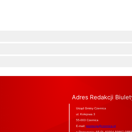
Adres Redakcji Biule
Urząd Gminy Czernica
ul. Kolejowa 3
55-003 Czernica
E-mail:
promocja@czernica.pl
e-Doręczenia: AE:PL-63304-59867-GRE