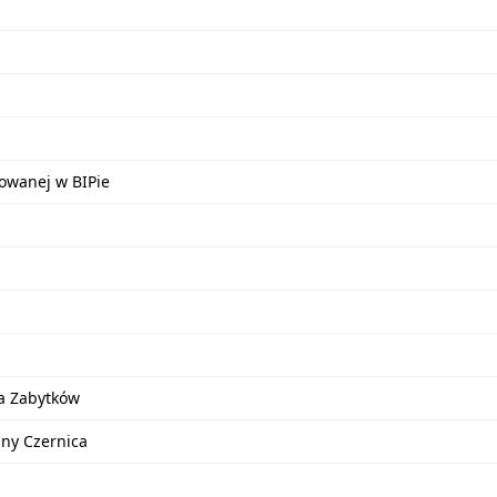
kowanej w BIPie
a Zabytków
iny Czernica