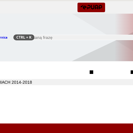
CTRL
+ K
rnica
Szukaj
Rada Seniorów Gminy Czernica
Sołectwa
IACH 2014-2018