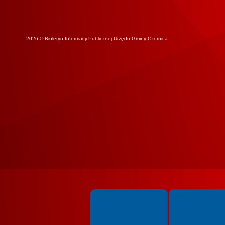
2026 © Biuletyn Informacji Publicznej Urzędu Gminy Czernica
Spełniamy standardy WCAG 2.2
Spełniamy standardy 