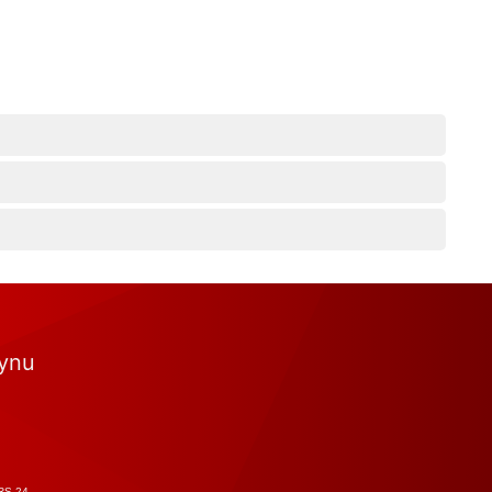
tynu
RS-24