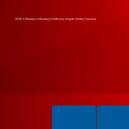
2026 © Biuletyn Informacji Publicznej Urzędu Gminy Czernica
Spełniamy standardy WCAG 2.2
Spełniamy standardy 