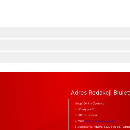
Adres Redakcji Biule
Urząd Gminy Czernica
ul. Kolejowa 3
55-003 Czernica
E-mail:
promocja@czernica.pl
e-Doręczenia: AE:PL-63304-59867-GRE