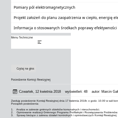
Pomiary pól elektromagnetycznych
Projekt założeń do planu zaopatrzenia w ciepło, energię e
Informacja o stosowanych środkach poprawy efektywności 
Menu Techniczne
Czytaj na głos
Posiedzenie Komisji Rewizyjnej
Czwartek, 12 kwietnia 2018
wyświetleń:
48
autor:
Marcin Gał
Zwołuję posiedzenie Komisji Rewizyjnej dnia 17 kwietnia 2018r. o godz. 10.00 w sali ko
Porządek posiedzenia:
1. Analiza w zakresie gminnych obiektów komunalnych i nieruchomości.
2. Opiniowanie realizacji Gminnego Programu Profilaktyki i Rozwiązywania Problemów 
3. Sprawy bieżące z zakresu działań kontrolnych i opiniodawczych Komisji Rewizyjnej.