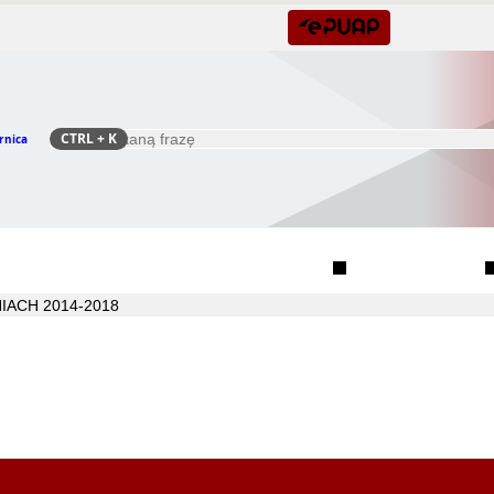
CTRL
+ K
rnica
Szukaj
Rada Seniorów Gminy Czernica
Sołectwa
IACH 2014-2018