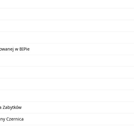
kowanej w BIPie
a Zabytków
iny Czernica