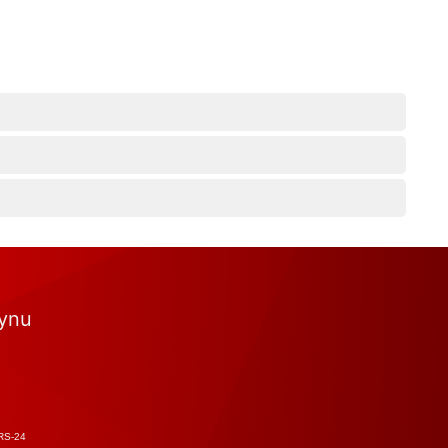
tynu
RS-24