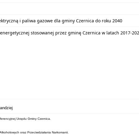
lektryczną i paliwa gazowe dla gminy Czernica do roku 2040
energetycznej stosowanej przez gminę Czernica w latach 2017-20
andziej
nferencyjnej Urzędu Gminy Czernica.
Alkoholowych oraz Przeciwdziałania Narkomanii.