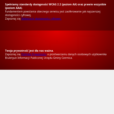
Spełniamy standardy dostępności WCAG 2.2 (poziom AA) oraz prawie wszystkie
(poziom AAA).
Fundamentem powstania obecnego serwisu jest zaoferowanie jak najszerszej
dostępności cyfrowej.
Zapoznaj się
Deklaracją dostępności cyfrowej.
RODO Zgodne
RODO przyjazne narzędzia
Twoja prywatność jest dla nas ważna.
Zapoznaj się
Polityką Prywatności
o przetwarzaniu danych osobowych użytkownika
Biuletyun Informacji Publicznej Urzędu Gminy Czernica.