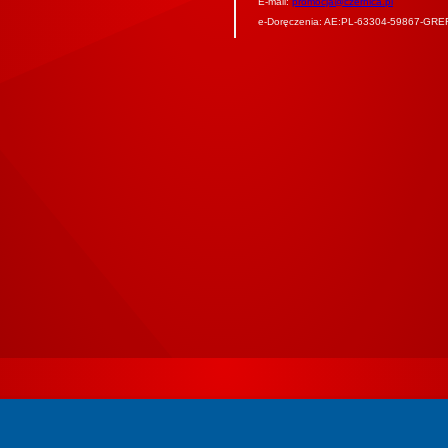
E-mail:
promocja@czernica.pl
e-Doręczenia: AE:PL-63304-59867-GRE
W3C