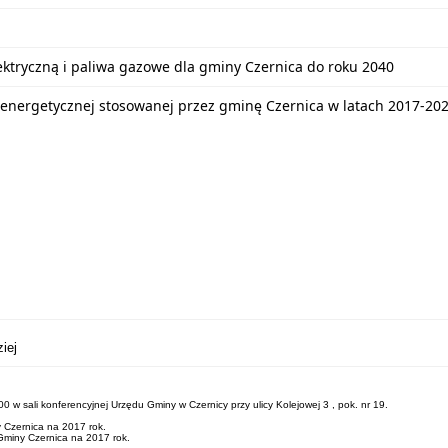
lektryczną i paliwa gazowe dla gminy Czernica do roku 2040
energetycznej stosowanej przez gminę Czernica w latach 2017-20
iej
w sali konferencyjnej Urzędu Gminy w Czernicy przy ulicy Kolejowej 3 , pok. nr 19.
 Czernica na 2017 rok.
miny Czernica na 2017 rok.