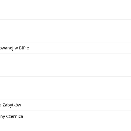
kowanej w BIPie
a Zabytków
iny Czernica