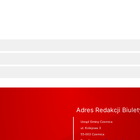
Adres Redakcji Biule
Urząd Gminy Czernica
ul. Kolejowa 3
55-003 Czernica