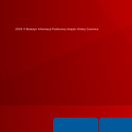
2026 © Biuletyn Informacji Publicznej Urzędu Gminy Czernica
Spełniamy standardy WCAG 2.2
Spełniamy standardy 