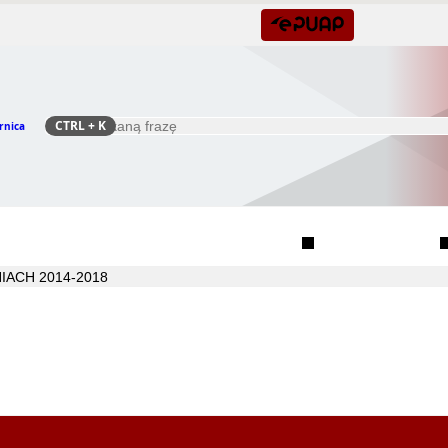
CTRL
+ K
rnica
Szukaj
Rada Seniorów Gminy Czernica
Sołectwa
IACH 2014-2018