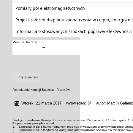
Pomiary pól elektromagnetycznych
Projekt założeń do planu zaopatrzenia w ciepło, energię e
Informacja o stosowanych środkach poprawy efektywności 
Menu Techniczne
Czytaj na głos
Posiedzenie Komisji Budżetu i Finansów
Wtorek, 21 marca 2017
wyświetleń:
34
autor:
Marcin Gałandz
Zwołuję posiedzenie Komisji Budżetu i Finansów dnia 24 marca 2017 roku o godz. 10.00 
Proponowany porządek obrad:
1. Zapoznanie się z harmonogramem prac nad inwestycjami ujętymi w budżecie Gminy
2. Zapoznanie się z taryfami na wodę oraz odprowadzanie ścieków dla mieszkańców G