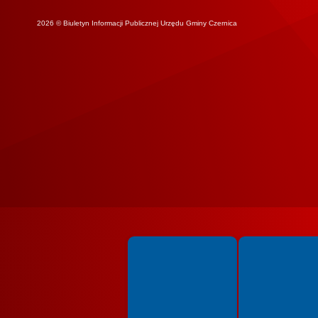
2026 © Biuletyn Informacji Publicznej Urzędu Gminy Czernica
Spełniamy standardy WCAG 2.2
Spełniamy standardy 