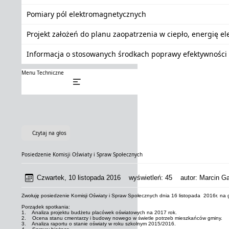
Pomiary pól elektromagnetycznych
Projekt założeń do planu zaopatrzenia w ciepło, energię e
Informacja o stosowanych środkach poprawy efektywności 
Menu Techniczne
Czytaj na głos
Posiedzenie Komisji Oświaty i Spraw Społecznych
Czwartek, 10 listopada 2016
wyświetleń:
45
autor:
Marcin Ga
Zwołuję posiedzenie Komisji Oświaty i Spraw Społecznych dnia 16 listopada 2016r. na 
Porządek spotkania:
1. Analiza projektu budżetu placówek oświatowych na 2017 rok.
2. Ocena stanu cmentarzy i budowy nowego w świetle potrzeb mieszkańców gminy.
3. Analiza raportu o stanie oświaty w roku szkolnym 2015/2016.