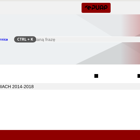
CTRL
+ K
rnica
Szukaj
Rada Seniorów Gminy Czernica
Sołectwa
IACH 2014-2018