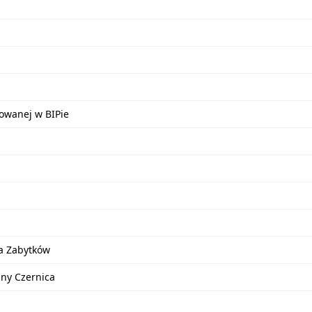
kowanej w BIPie
a Zabytków
iny Czernica