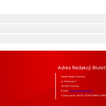
Adres Redakcji Biule
Urząd Gminy Czernica
ul. Kolejowa 3
55-003 Czernica
E-mail:
promocja@czernica.pl
e-Doręczenia: AE:PL-63304-59867-GRE