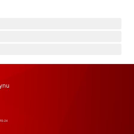
tynu
RS-24