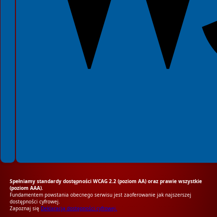
Spełniamy standardy dostępności WCAG 2.2 (poziom AA) oraz prawie wszystkie
(poziom AAA).
Fundamentem powstania obecnego serwisu jest zaoferowanie jak najszerszej
dostępności cyfrowej.
Zapoznaj się
Deklaracją dostępności cyfrowej.