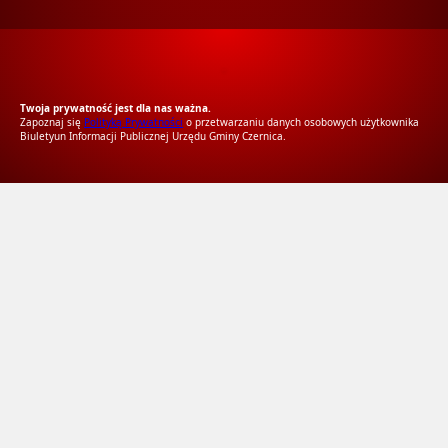
RODO Zgodne
RODO przyjazne narzędzia
Twoja prywatność jest dla nas ważna.
Zapoznaj się
Polityką Prywatności
o przetwarzaniu danych osobowych użytkownika
Biuletyun Informacji Publicznej Urzędu Gminy Czernica.