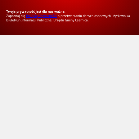
RODO Zgodne
RODO przyjazne narzędzia
Twoja prywatność jest dla nas ważna.
Zapoznaj się
Polityką Prywatności
o przetwarzaniu danych osobowych użytkownika
Biuletyun Informacji Publicznej Urzędu Gminy Czernica.