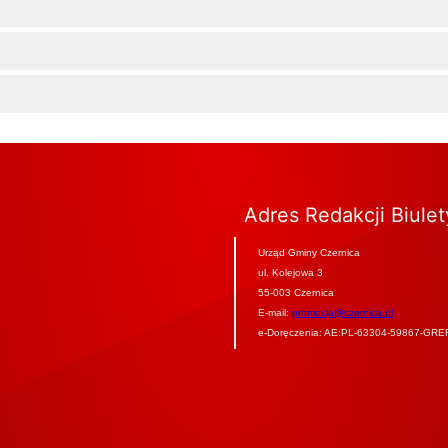
Adres Redakcji Biule
Urząd Gminy Czernica
ul. Kolejowa 3
55-003 Czernica
E-mail:
promocja@czernica.pl
e-Doręczenia: AE:PL-63304-59867-GRE