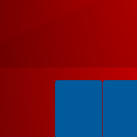
Spełniamy standardy WCAG 2.2
Spełniamy standardy 