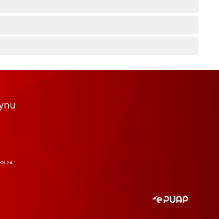
tynu
RS-24