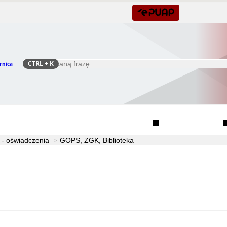
CTRL
+ K
rnica
Szukaj
Rada Seniorów Gminy Czernica
Sołectwa
 - oświadczenia
GOPS, ZGK, Biblioteka