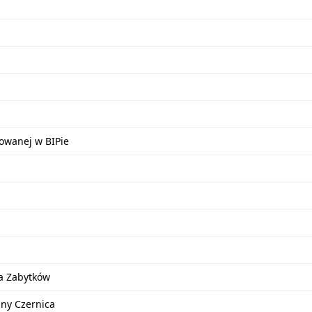
kowanej w BIPie
a Zabytków
iny Czernica