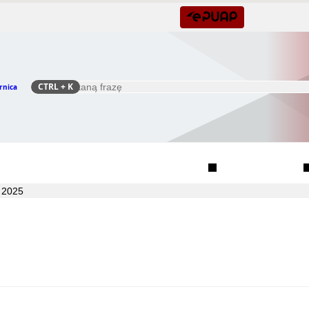
CTRL
+ K
rnica
Szukaj
Rada Seniorów Gminy Czernica
Sołectwa
 2025