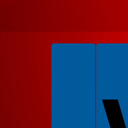
Spełniamy standardy WCAG 2.2
Spełniamy standardy 