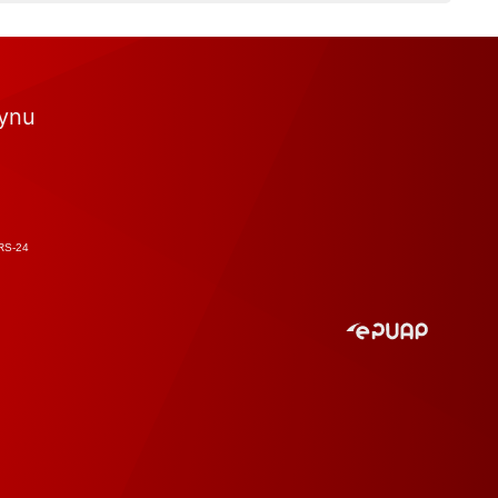
tynu
RS-24