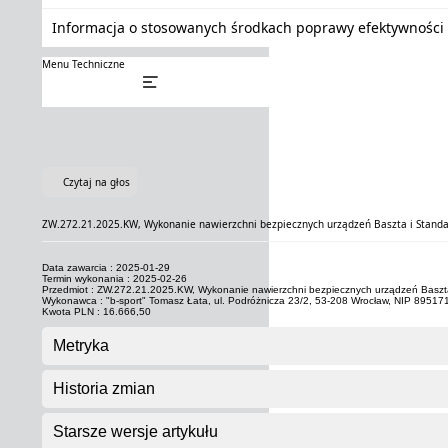
Informacja o stosowanych środkach poprawy efektywności 
Menu Techniczne
Czytaj na głos
ZW.272.21.2025.KW, Wykonanie nawierzchni bezpiecznych urządzeń Baszta i Standar
Data zawarcia : 2025-01-29
Termin wykonania : 2025-02-26
Przedmiot : ZW.272.21.2025.KW, Wykonanie nawierzchni bezpiecznych urządzeń Baszta 
Wykonawca : "b-sport" Tomasz Łata, ul. Podróżnicza 23/2, 53-208 Wrocław, NIP 8951
Kwota PLN : 16.666,50
Metryka
Historia zmian
Starsze wersje artykułu