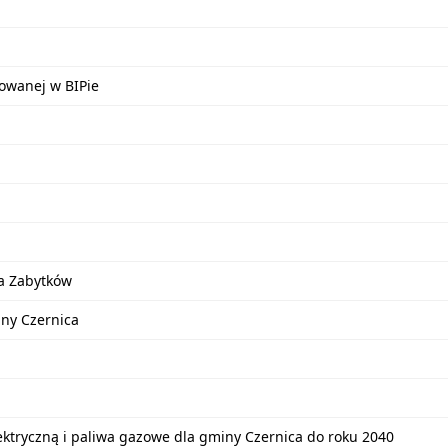
kowanej w BIPie
a Zabytków
iny Czernica
lektryczną i paliwa gazowe dla gminy Czernica do roku 2040