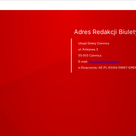
Adres Redakcji Biule
Urząd Gminy Czernica
ul. Kolejowa 3
55-003 Czernica
E-mail:
promocja@czernica.pl
e-Doręczenia: AE:PL-63304-59867-GRE