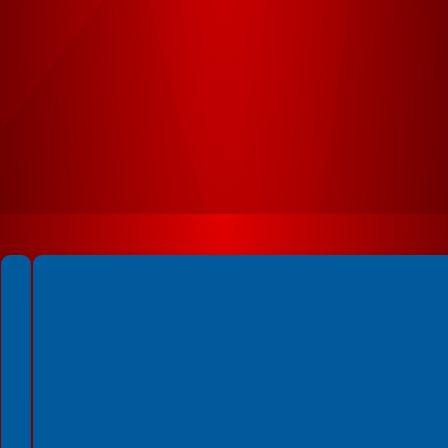
Spełniamy standardy WCAG 2.2
Spełniamy standardy W3C