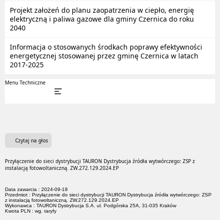
Projekt założeń do planu zaopatrzenia w ciepło, energię
elektryczną i paliwa gazowe dla gminy Czernica do roku
2040
Informacja o stosowanych środkach poprawy efektywności
energetycznej stosowanej przez gminę Czernica w latach
2017-2025
Menu Techniczne
Czytaj na głos
Przyłączenie do sieci dystrybucji TAURON Dystrybucja źródła wytwórczego: ZSP z
instalacją fotowoltaniczną. ZW.272.129.2024.EP
Data zawarcia : 2024-09-19
Przedmiot : Przyłączenie do sieci dystrybucji TAURON Dystrybucja źródła wytwórczego: ZSP
z instalacją fotowoltaniczną. ZW.272.129.2024.EP
Wykonawca : TAURON Dystrybucja S.A. ul. Podgórska 25A, 31-035 Kraków
Kwota PLN : wg. taryfy