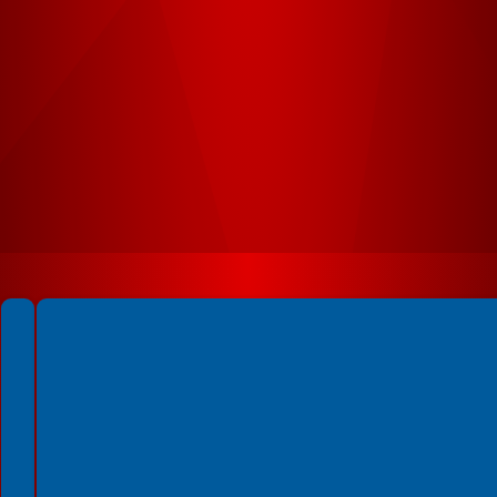
Spełniamy standardy WCAG 2.2
Spełniamy standardy W3C