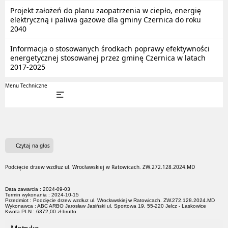
Projekt założeń do planu zaopatrzenia w ciepło, energię
elektryczną i paliwa gazowe dla gminy Czernica do roku
2040
Informacja o stosowanych środkach poprawy efektywności
energetycznej stosowanej przez gminę Czernica w latach
2017-2025
Menu Techniczne
Czytaj na głos
Podcięcie drzew wzdłuz ul. Wrocławskiej w Ratowicach. ZW.272.128.2024.MD
Data zawarcia : 2024-09-03
Termin wykonania : 2024-10-15
Przedmiot : Podcięcie drzew wzdłuz ul. Wrocławskiej w Ratowicach. ZW.272.128.2024.MD
Wykonawca : ABC ARBO Jarosław Jasiński ul. Sportowa 19, 55-220 Jelcz - Laskowice
Kwota PLN : 6372,00 zł brutto