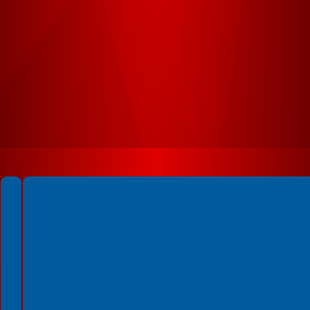
Spełniamy standardy WCAG 2.2
Spełniamy standardy W3C