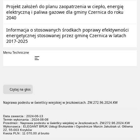
Projekt założeń do planu zaopatrzenia w ciepło, energię
elektryczną i paliwa gazowe dla gminy Czernica do roku
2040
Informacja o stosowanych środkach poprawy efektywności
energetycznej stosowanej przez gminę Czernica w latach
2017-2025
Menu Techniczne
Czytaj na głos
Naprawa podestu w świetlicy wiejskiej w Jeszkowicach. ZW.272.96.2024.KW
Data zawarcia : 2024-06-13
Termin wykonania : 2024-08-08
Przedmiot : Naprawa podestu w świetlicy wiejskiej w Jeszkowicach. ZW.272.96.2024.KW
Wykonawca : ELEGANT BRUK Usługi Brukarskie i Ogrodnicze Marcin Jakubiak ul. Główna
22, 55-003 Krzyków
Kwota PLN : 11 070,00 zł brutto