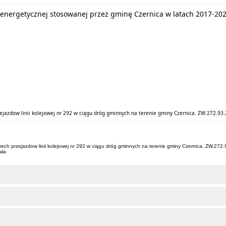
energetycznej stosowanej przez gminę Czernica w latach 2017-20
ejazdow linii kolejowej nr 292 w ciągu dróg gminnych na terenie gminy Czernica. ZW.272.93
rech przejazdow linii kolejowej nr 292 w ciągu dróg gminnych na terenie gminy Czernica. ZW.27
ała