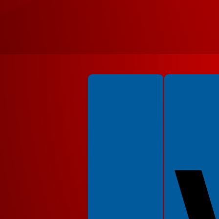
Spełniamy standardy WCAG 2.2
Spełniamy standardy 