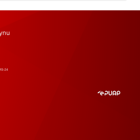
tynu
RS-24