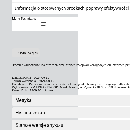
Informacja o stosowanych środkach poprawy efektywności 
Menu Techniczne
Czytaj na głos
.Pomiar widoczności na czterech przejazdach kolejowo - drogowych dla czterech prz
Data zawarcia : 2024-06-10
Termin wykonania : 2024-08-10
Przedmiot : .Pomiar widoczności na czterech przejazdach kolejowo - drogowych dla czte
Wykonawca : PPUH"MAX DROGI" Dawid Rakoczy ul. Żywiecka 89/2, 43-300 Bielsko- Bi
Kwota PLN : 1709,70 zł brutto
Metryka
Historia zmian
Starsze wersje artykułu