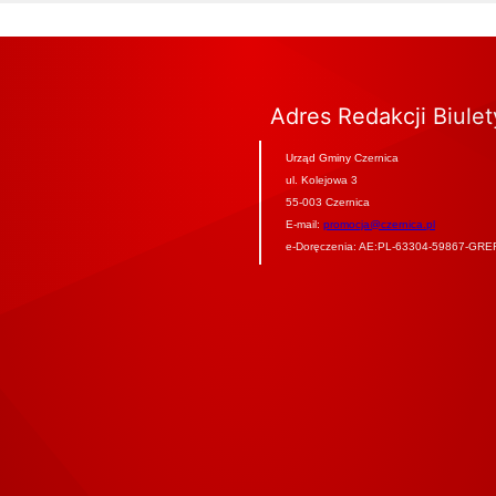
Adres Redakcji Biule
Urząd Gminy Czernica
ul. Kolejowa 3
55-003 Czernica
E-mail:
promocja@czernica.pl
e-Doręczenia: AE:PL-63304-59867-GRE