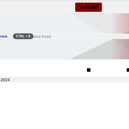
CTRL
+ K
rnica
Szukaj
Rada Seniorów Gminy Czernica
Sołectwa
 2024