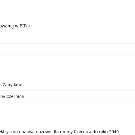
kowanej w BIPie
a Zabytków
iny Czernica
lektryczną i paliwa gazowe dla gminy Czernica do roku 2040