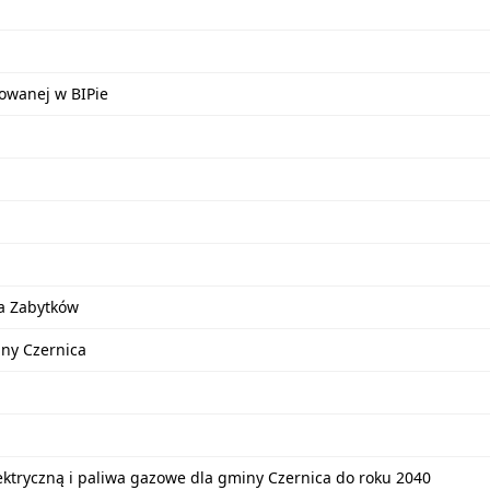
kowanej w BIPie
a Zabytków
iny Czernica
lektryczną i paliwa gazowe dla gminy Czernica do roku 2040