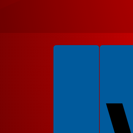
Spełniamy standardy WCAG 2.2
Spełniamy standardy 