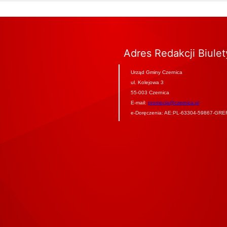
Adres Redakcji Biule
Urząd Gminy Czernica
ul. Kolejowa 3
55-003 Czernica
E-mail:
promocja@czernica.pl
e-Doręczenia: AE:PL-63304-59867-GRE