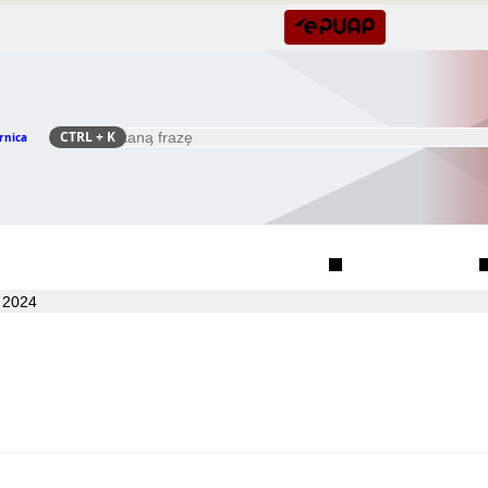
CTRL
+ K
rnica
Szukaj
Rada Seniorów Gminy Czernica
Sołectwa
 2024