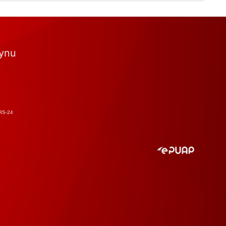
tynu
RS-24