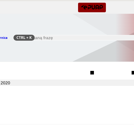
CTRL
+ K
rnica
Szukaj
Rada Seniorów Gminy Czernica
Sołectwa
 2020