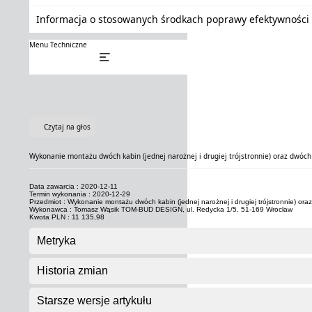
Informacja o stosowanych środkach poprawy efektywności 
Menu Techniczne
Czytaj na głos
Wykonanie montażu dwóch kabin (jednej narożnej i drugiej trójstronnie) oraz dwóch
Data zawarcia : 2020-12-11
Termin wykonania : 2020-12-29
Przedmiot : Wykonanie montażu dwóch kabin (jednej narożnej i drugiej trójstronnie) or
Wykonawca : Tomasz Wąsik TOM-BUD DESIGN, ul. Redycka 1/5, 51-169 Wrocław
Kwota PLN : 11 135,98
Metryka
Historia zmian
Starsze wersje artykułu