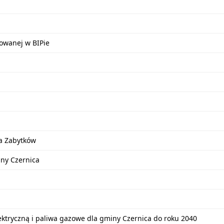
kowanej w BIPie
a Zabytków
iny Czernica
lektryczną i paliwa gazowe dla gminy Czernica do roku 2040