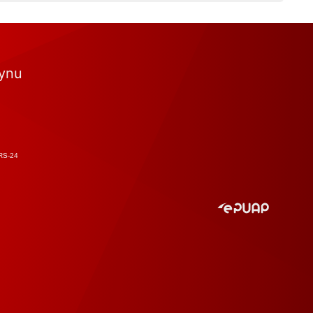
tynu
RS-24