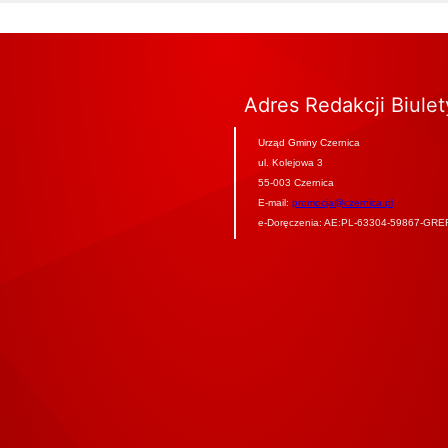
Adres Redakcji Biule
Urząd Gminy Czernica
ul. Kolejowa 3
55-003 Czernica
E-mail:
promocja@czernica.pl
e-Doręczenia: AE:PL-63304-59867-GRE