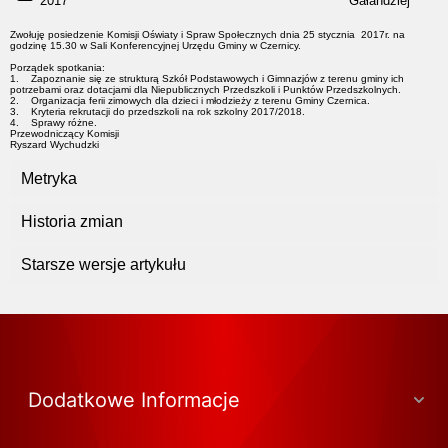
2017
Gałandziej
Zwołuję posiedzenie Komisji Oświaty i Spraw Społecznych dnia 25 stycznia 2017r. na
godzinę 15.30 w Sali Konferencyjnej Urzędu Gminy w Czernicy.
Porządek spotkania:
1. Zapoznanie się ze strukturą Szkół Podstawowych i Gimnazjów z terenu gminy ich
potrzebami oraz dotacjami dla Niepublicznych Przedszkoli i Punktów Przedszkolnych.
2. Organizacja ferii zimowych dla dzieci i młodzieży z terenu Gminy Czernica.
3. Kryteria rekrutacji do przedszkoli na rok szkolny 2017/2018.
4. Sprawy różne.
Przewodniczący Komisji
Ryszard Wychudzki
Metryka
Historia zmian
Starsze wersje artykułu
Dodatkowe Informacje