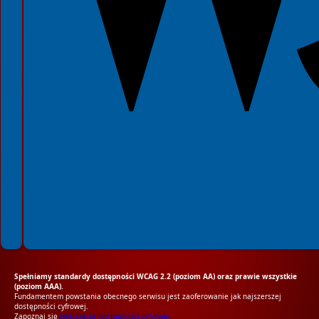
Spełniamy standardy dostępności WCAG 2.2 (poziom AA) oraz prawie wszystkie
(poziom AAA).
Fundamentem powstania obecnego serwisu jest zaoferowanie jak najszerszej
dostępności cyfrowej.
Zapoznaj się
Deklaracją dostępności cyfrowej.