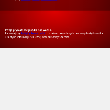
RODO Zgodne
RODO przyjazne narzędzia
Twoja prywatność jest dla nas ważna.
Zapoznaj się
Polityką Prywatności
o przetwarzaniu danych osobowych użytkownika
Biuletyun Informacji Publicznej Urzędu Gminy Czernica.